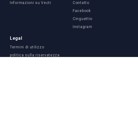
Informazioni su Vectr
Contatto
Facebook
Cinguettio
Instagram
Legal
Termini di utilizzo
politica sulla riservatezza
Informativa sui cookie
Licenza e servizi
Termini di servizio del generatore di intelligenza artificiale
sociale
English
Bahasa Indonesia
Bahasa Melayu
Čeština
Dansk
Deutsch
Español
Filipino
Français
Hrvatski
Italiano
Nederlands
Norsk
Polski
Português
Português (Brasileiro)
Romanian
Србија
Русский
Suomi