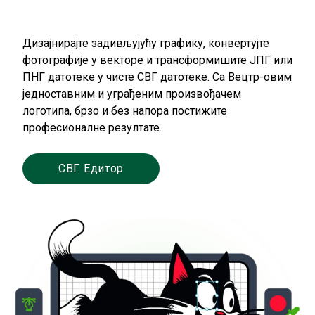
Дизајнирајте задивљујућу графику, конвертујте
фотографије у векторе и трансформишите ЈПГ или
ПНГ датотеке у чисте СВГ датотеке. Са Вецтр-овим
једноставним и уграђеним произвођачем
логотипа, брзо и без напора постижите
професионалне резултате.
СВГ Едитор