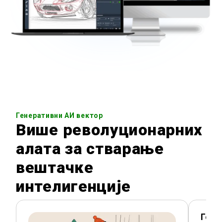
Генеративни АИ вектор
Више револуционарних
алата за стварање
вештачке
интелигенције
Гене