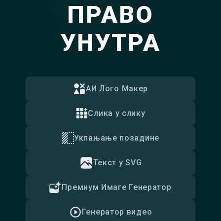
ПРАВО
УНУТРА
АИ Лого Макер
Слика у слику
Уклањање позадине
Текст у SVG
Премиум Имаге Генератор
Генератор видео