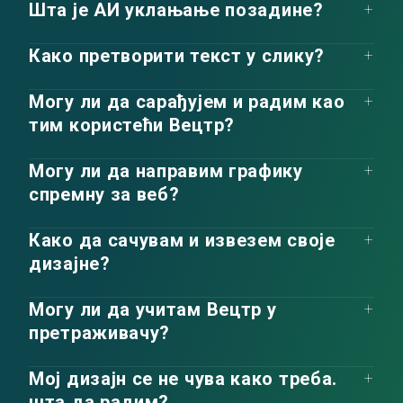
Шта је АИ уклањање позадине?
Како претворити текст у слику?
Могу ли да сарађујем и радим као
тим користећи Вецтр?
Могу ли да направим графику
спремну за веб?
Како да сачувам и извезем своје
дизајне?
Могу ли да учитам Вецтр у
претраживачу?
Мој дизајн се не чува како треба.
шта да радим?