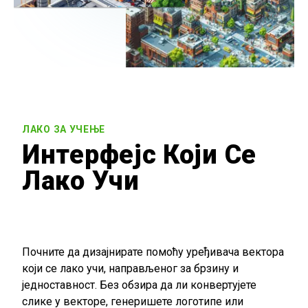
ЛАКО ЗА УЧЕЊЕ
Интерфејс Који Се
Лако Учи
Почните да дизајнирате помоћу уређивача вектора
који се лако учи, направљеног за брзину и
једноставност. Без обзира да ли конвертујете
слике у векторе, генеришете логотипе или