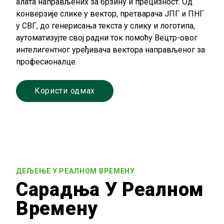
алата направљених за брзину и прецизност. Од
конверзије слике у вектор, претварача ЈПГ и ПНГ
у СВГ, до генерисања текста у слику и логотипа,
аутоматизујте свој радни ток помоћу Вецтр-овог
интелигентног уређивача вектора направљеног за
професионалце.
Користи одмах
ДЕЉЕЊЕ У РЕАЛНОМ ВРЕМЕНУ
Сарадња У Реалном
Времену