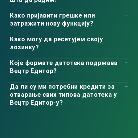
Како пријавити грешке или
затражити нову функцију?
Како могу да ресетујем своју
лозинку?
Које формате датотека подржава
Вецтр Едитор?
Да ли су ми потребни кредити за
отварање свих типова датотека у
Вецтр Едитор-у?