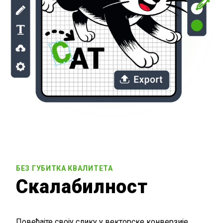
БЕЗ ГУБИТКА КВАЛИТЕТА
Скалабилност
Повећајте своју слику у векторске конверзије