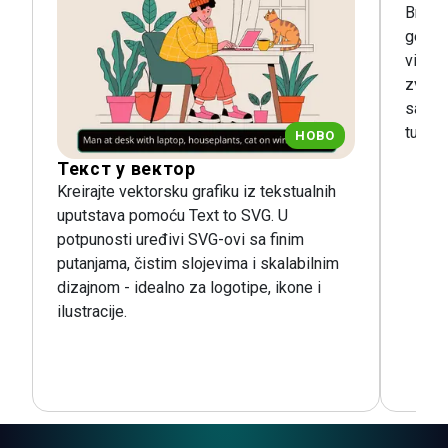
Brzo p
genera
video,
zvuk, 
savrš
tutorij
НОВО
Текст у вектор
Kreirajte vektorsku grafiku iz tekstualnih
uputstava pomoću Text to SVG. U
potpunosti uređivi SVG-ovi sa finim
putanjama, čistim slojevima i skalabilnim
dizajnom - idealno za logotipe, ikone i
ilustracije.