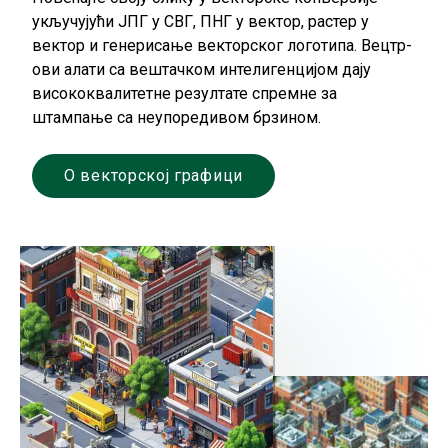
укључујући ЈПГ у СВГ, ПНГ у вектор, растер у
вектор и генерисање векторског логотипа. Вецтр-
ови алати са вештачком интелигенцијом дају
висококвалитетне резултате спремне за
штампање са неупоредивом брзином.
О векторској графици