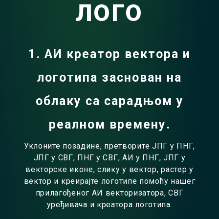
ЛОГО
1. АИ креатор вектора и
логотипа заснован на
облаку са сарадњом у
реалном времену.
Уклоните позадине, претворите ЈПГ у ПНГ,
ЈПГ у СВГ, ПНГ у СВГ, АИ у ПНГ, ЈПГ у
векторске иконе, слику у вектор, растер у
вектор и креирајте логотипе помоћу нашег
прилагођеног АИ векторизатора, СВГ
уређивача и креатора логотипа.