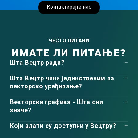
Контактирајте нас
ЧЕСТО ПИТАНИ
ИМАТЕ ЛИ ПИТАЊЕ?
Шта Вецтр ради?
Шта Вецтр чини јединственим за
векторско уређивање?
Векторска графика - Шта они
значе?
Који алати су доступни у Вецтру?