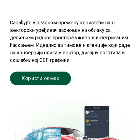
Сарађујте у реалном времену користећи наш
векторски уређивач заснован на облаку са
дељењем радног простора уживо и интегрисаним
ћаскањем. Идеално за тимове и агенције који раде
на конверзији слика у вектор, дизајну логотипа и
скалабилној СВГ графики.
Користи одмах