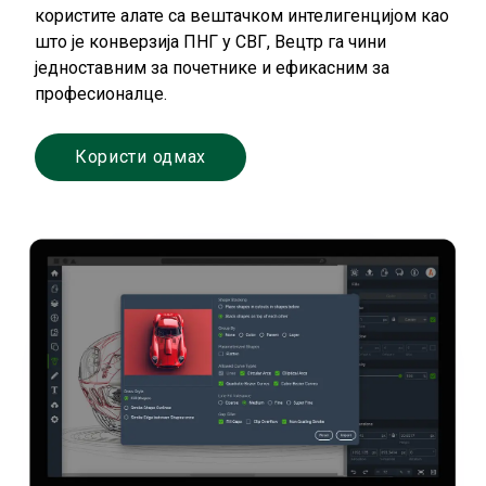
користите алате са вештачком интелигенцијом као
што је конверзија ПНГ у СВГ, Вецтр га чини
једноставним за почетнике и ефикасним за
професионалце.
Користи одмах