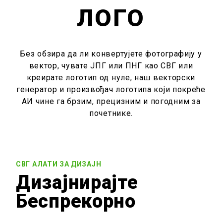
ЛОГО
Без обзира да ли конвертујете фотографију у
вектор, чувате ЈПГ или ПНГ као СВГ или
креирате логотип од нуле, наш векторски
генератор и произвођач логотипа који покреће
АИ чине га брзим, прецизним и погодним за
почетнике.
СВГ АЛАТИ ЗА ДИЗАЈН
Дизајнирајте
Беспрекорно