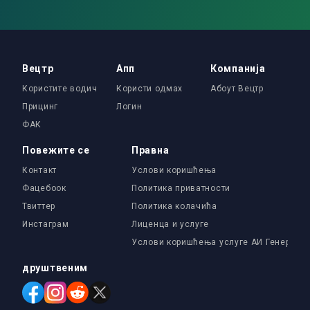
Вецтр
Апп
Компанија
Користите водич
Користи одмах
Абоут Вецтр
Прицинг
Логин
ФАК
Повежите се
Правна
Контакт
Услови коришћења
Фацебоок
Политика приватности
Твиттер
Политика колачића
Инстаграм
Лиценца и услуге
Услови коришћења услуге АИ Генератор
друштвеним