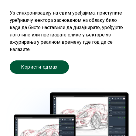
Уз синхронизацију на свим уређајима, приступите
уређивачу вектора заснованом на облаку било
када да бисте наставили да дизајнирате, уређујете
логотипе или претварате слике у векторе уз
ажурирања у реалном времену где год да се
налазите.
Користи одмах