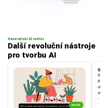
Generativní AI vektor
Další revoluční nástroje
pro tvorbu AI
Gene
Rychl
AI gen
obráze
snímek
- ideá
NOVÝ