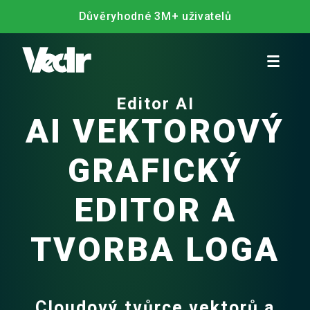
Důvěryhodné 3M+ uživatelů
Editor AI
AI VEKTOROVÝ
GRAFICKÝ
EDITOR A
TVORBA LOGA
Cloudový tvůrce vektorů a