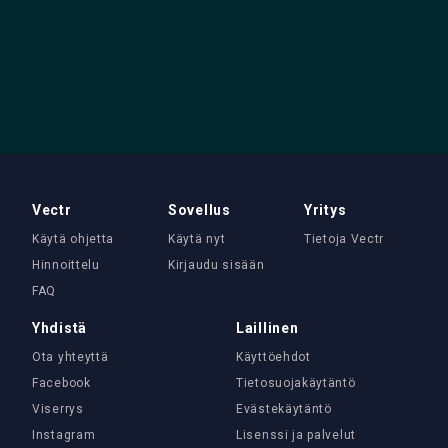
Vectr
Sovellus
Yritys
Käytä ohjetta
Käytä nyt
Tietoja Vectr
Hinnoittelu
Kirjaudu sisään
FAQ
Yhdistä
Laillinen
Ota yhteyttä
Käyttöehdot
Facebook
Tietosuojakäytäntö
Viserrys
Evästekäytäntö
Instagram
Lisenssi ja palvelut